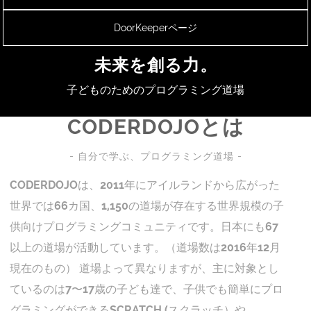
DoorKeeperページ
未来を創る力。
子どものためのプログラミング道場
CODERDOJOとは
- 自分で学ぶ、プログラミング道場 -
CODERDOJOは、2011年にアイルランドから広がった
世界では66カ国、1,150の道場が存在する世界規模の子
供向けプログラミングコミュニティです。日本にも67
以上の道場が活動しています。（道場数は2016年12月
現在のもの） 道場よって異なりますが、主に対象とし
ているのは7〜17歳の子ども達で、子供でも簡単にプロ
グラミングができるSCRATCH (スクラッチ）や、